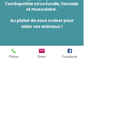
l'ostéopathie structurelle, fasciale
et musculaire .
Au plaisir de vous croiser pour
!
aider vos animaux
Phone
Email
Facebook
481, chaussée de Louvain 5004 Bouge
Belgique
+32 81 41 11 52
info@altervet.be