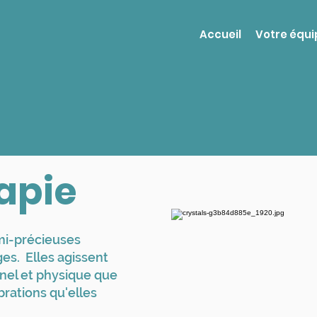
Accueil
Votre équi
apie
emi-précieuses
s. Elles agissent
nnel et physique que
brations qu'elles