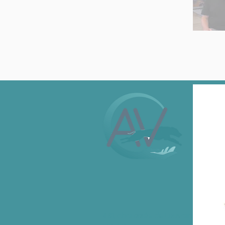
481, chaussée de Louvain