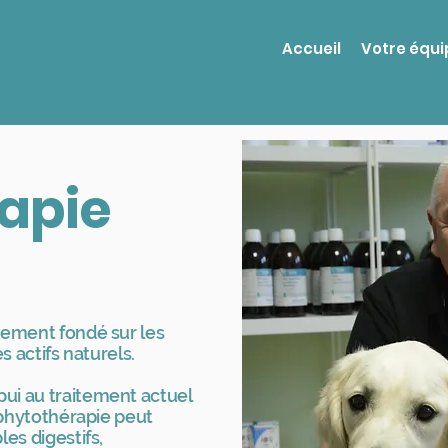
Accueil
Votre équi
apie
tement fondé sur les
s actifs naturels.
ui au traitement actuel
a phytothérapie peut
les digestifs,