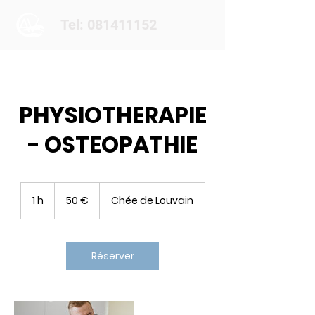
Tel: 081411152
PHYSIOTHERAPIE
- OSTEOPATHIE
50
euros
1 h
1
50 €
Chée de Louvain
Réserver