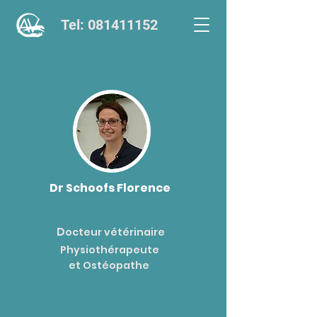
Tel: 081411152
Dr Schoofs Florence
D
octeur vétérinaire
Physiothérapeute
et Ostéopathe